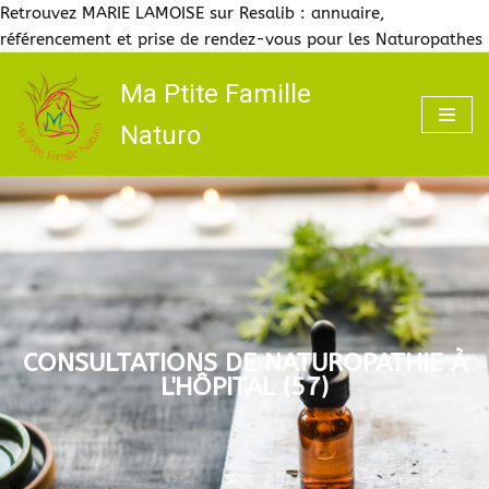
Retrouvez MARIE LAMOISE sur Resalib : annuaire,
référencement et prise de rendez-vous pour les Naturopathes
Ma Ptite Famille
Aller
Naturo
au
contenu
CONSULTATIONS DE NATUROPATHIE À
L'HÔPITAL (57)